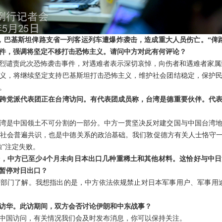
日，巴基斯坦俾路支省一列客运列车遭爆炸袭击，造成重大人员伤亡。“俾
件，强调将坚定不移打击恐怖主义。请问中方对此有何评论？
烈谴责此次恐怖袭击事件，对遇难者表示深切哀悼，向伤者和遇难者家属
义，将继续坚定支持巴基斯坦打击恐怖主义，维护社会团结稳定，保护
。
跨党派代表团正在台湾访问。有代表团成员称，台湾是德重要伙伴。代
湾是中国领土不可分割的一部分。中方一贯坚决反对建交国与中国台湾
社会普遍共识，也是中德关系的政治基础。我们敦促德方有关人士恪守一
独”注定失败。
，中方已至少4个月未向日本出口几种重稀土和其他材料。这恰好与中
暂停对日出口？
部门了解。我想指出的是，中方依法依规禁止对日本军事用户、军事用
访华。此访期间，双方会否讨论伊朗和中东战事？
中国访问，有关情况我们会及时发布消息，你可以保持关注。