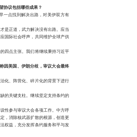
望协议包括哪些成果？
早一点找到解决出路，对美伊双方有
判才是正道，武力解决没有出路。应当
回应国际社会呼声，共同维护全球产供
定的四点主张。我们将继续秉持习近平
道称因美国、伊朗分歧，审议大会最终
政治化、阵营化、碎片化的背景下进行
或缺的关键支柱。继续坚定支持条约的
建设性参与审议大会各项工作。中方呼
稳定，消除核武器扩散的根源，创造更
合法权益，充分发挥条约服务和平与发