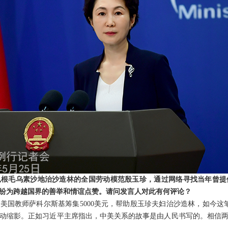
根毛乌素沙地治沙造林的全国劳动模范殷玉珍，通过网络寻找当年曾提
纷纷为跨越国界的善举和情谊点赞。请问发言人对此有何评论？
的美国教师萨科尔斯基筹集5000美元，帮助殷玉珍夫妇治沙造林，如今这
动缩影。正如习近平主席指出，中美关系的故事是由人民书写的。相信