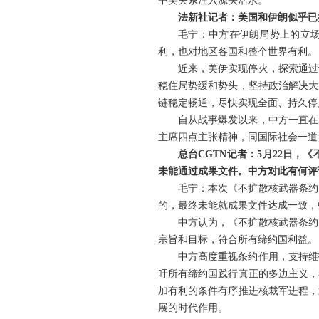
中美关系注入源头活水。
法新社记者：美国和伊朗似乎已
毛宁：中方在伊朗局势上的立
利，也对地区各国和整个世界有利。
近来，美伊实现停火，探索通过
稳住局势缓和势头，坚持政治解决大
链稳定畅通，尽快实现全面、持久停
自从战事爆发以来，中方一直在
主席四点主张精神，同国际社会一道
总台CGTN记者：5月22日
未能通过成果文件。中方对此有何评
毛宁：本次《不扩散核武器条约
的，最终未能就成果文件达成一致，
中方认为，《不扩散核武器条约
宗旨和目标，符合所有缔约国利益。
中方高度重视条约作用，支持维
吁所有缔约国践行真正的多边主义，
加有利的条件有序推进核裁军进程，
展的时代作用。