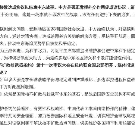
接近达成协议以结束中东战事。中方是否正发挥外交作用促成该协议，希
场十分明确。这是一场本就不该发生的战事，没有任何进行下去的必要。
谈判解决问题，受到地区国家和国际社会欢迎。中方始终认为，对话谈
方向，通过对话协商，达成兼顾各方关切的解决方案，尽快重开航道，
火，推动中东海湾局势早日恢复和平稳定。
为止战奔走，为和平尽力。习近平主席郑重提出维护和促进中东和平稳
，为和谈提供更大助力，为最终实现中东地区持久和平发挥建设性作用。
，《不扩散核武器条约》第十一次审议大会在纽约联合国总部闭幕，媒体报
论？
》审议大会是在全球战略平衡与稳定遭到严重破坏，多边军控进程日益
中方对此感到遗憾。
》依然是国际核不扩散与核裁军体系的基石，是战后国际安全架构不可
护条约的普遍性、有效性和权威性。中国代表团本着团结协作的精神，
奉行共同安全理念，努力改善国际和地区安全环境，切实维护全球战略
通过对话谈判和平解决核不扩散热点问题，切实维护各国和平利用核能