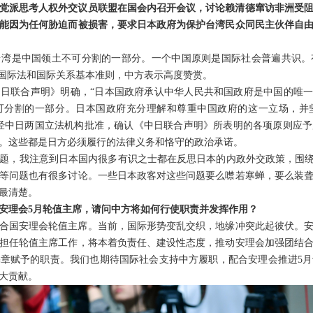
党派思考人权外交议员联盟在国会内召开会议，讨论赖清德窜访非洲受
能因为任何胁迫而被损害，要求日本政府为保护台湾民众同民主伙伴自
台湾是中国领土不可分割的一部分。一个中国原则是国际社会普遍共识。
合国际法和国际关系基本准则，中方表示高度赞赏。
《中日联合声明》明确，“日本国政府承认中华人民共和国政府是中国的唯一
可分割的一部分。日本国政府充分理解和尊重中国政府的这一立场，并
约》经中日两国立法机构批准，确认《中日联合声明》所表明的各项原则应
。这些都是日方必须履行的法律义务和恪守的政治承诺。
题，我注意到日本国内很多有识之士都在反思日本的内政外交政策，围绕
等问题也有很多讨论。一些日本政客对这些问题要么噤若寒蝉，要么装
最清楚。
安理会5月轮值主席，请问中方将如何行使职责并发挥作用？
联合国安理会轮值主席。当前，国际形势变乱交织，地缘冲突此起彼伏。
担任轮值主席工作，将本着负责任、建设性态度，推动安理会加强团结
章赋予的职责。我们也期待国际社会支持中方履职，配合安理会推进5
大贡献。