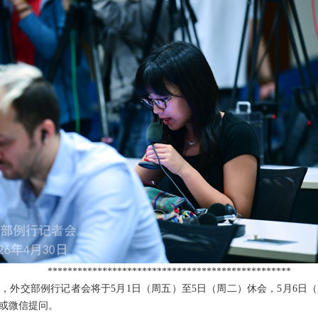
*************************************************
安排，外交部例行记者会将于5月1日（周五）至5日（周二）休会，5月6
或微信提问。