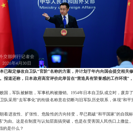
本已敲定修改自卫队“官阶”名称的方案，并计划于年内向国会提交相关
称谓。报道还称，日本政府高官评价此举旨在“营造具有荣誉感的工作环境”
败国，军队被解散，军事机构被撤销。1954年日本自卫队成立时，废弃
卫队采用“去军事化”的衔级名称意在切断与旧军队历史联系，体现“和平
朝着进攻性、扩张性、危险性的方向转变，早已戳破“和平国家”的自我
感”为由。这是在制度与认知层面搞突破，也是在受害国人民伤口上撒盐
竟指的是什么？