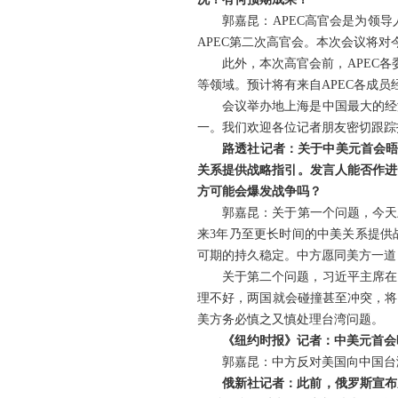
郭嘉昆：APEC高官会是为领导
APEC第二次高官会。本次会议将
此外，本次高官会前，APEC各
等领域。预计将有来自APEC各成员
会议举办地上海是中国最大的经
一。我们欢迎各位记者朋友密切跟踪报
路透社记者：关于中美元首会晤
关系提供战略指引。发言人能否作进
方可能会爆发战争吗？
郭嘉昆：关于第一个问题，今天
来3年乃至更长时间的中美关系提供
可期的持久稳定。中方愿同美方一道
关于第二个问题，习近平主席在
理不好，两国就会碰撞甚至冲突，将
美方务必慎之又慎处理台湾问题。
《纽约时报》记者：中美元首会
郭嘉昆：中方反对美国向中国台
俄新社记者：此前，俄罗斯宣布