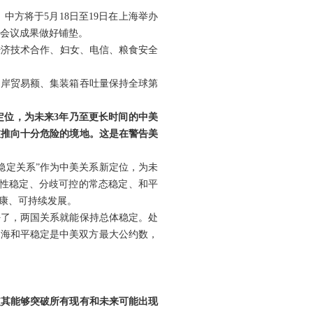
中方将于5月18日至19日在上海举办
人会议成果做好铺垫。
、经济技术合作、妇女、电信、粮食安全
口岸贸易额、集装箱吞吐量保持全球第
定位，为未来3年乃至更长时间的中美
被推向十分危险的境地。这是在警告美
稳定关系”作为中美关系新定位，为未
良性稳定、分歧可控的常态稳定、和平
康、可持续发展。
好了，两国关系就能保持总体稳定。处
台海和平稳定是中美双方最大公约数，
使其能够突破所有现有和未来可能出现