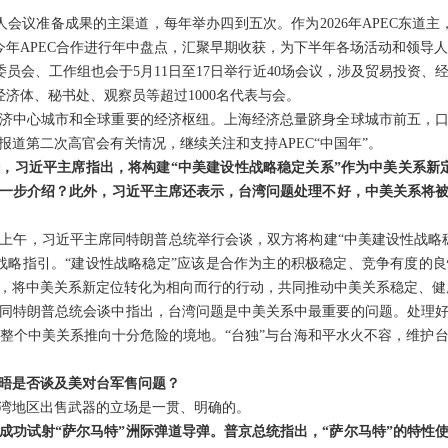
人会议准备成果的主渠道，每年举办四到五次。作为2026年APEC东道主，
对今年APEC合作进行年中盘点，汇聚早期收获，为下半年各场活动和领导
委员会、工作组也会于5月11日至17日举行近40场会议，涉及贸易投资
经济体、秘书处、观察员等超过1000名代表与会。
济中心城市和全球重要的经济枢纽。上海经济总量跻身全球城市前五，
道第二次高官会有关情况，继续关注和支持APEC“中国年”。
，习近平主席指出，将构建“中美建设性战略稳定关系”作为中美关系新
一步介绍？此外，习近平主席还表示，台湾问题处理不好，中美关系将
上午，习近平主席同特朗普总统举行会谈，双方将构建“中美建设性战略
战略指引。“建设性战略稳定”应该是合作为主的积极稳定、竞争有度的
，将中美关系新定位转化为相向而行的行动，共同推动中美关系稳定、健
同特朗普总统会谈中指出，台湾问题是中美关系中最重要的问题。处理
整个中美关系推向十分危险的境地。“台独”与台海和平水火不容，维护
晤是否谈及美对台军售问题？
湾地区出售武器的立场是一贯、明确的。
成功试射“萨尔马特”洲际弹道导弹。普京总统指出，“萨尔马特”的特性