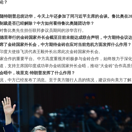
论？
随特朗普总统访华，今天上午还参加了同习近平主席的会谈。鲁比奥在20
制裁是否已经解除？中方如何看待鲁比奥随团访华？
对鲁比奥先生担任联邦参议员期间的涉华言行。
德里举行的金砖国家外长会截至目前未能达成联合声明，中方期待会议
席了金砖国家外长会，中方期待金砖在应对当前危机方面发挥什么作用？
印度大使徐飞洪代表王毅外长出席此次金砖国家外长会。
家合作的重要平台。中方高度重视并积极参与金砖合作，始终致力于深
道，支持主席国印度成功举办金砖国家外长会晤，推动“大金砖”合作高质
会晤中，埃里克·特朗普发挥了什么作用？
况，中方已经发布了消息。至于美方随行人员的情况，建议你向美方了解