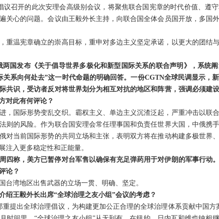
倡议召开的此次安理会高级别会议，将聚焦联合国宪章的时代价值、遵
遍关心的问题。会议由王毅外长主持，向联合国全体会员国开放，多国
，重温宪章确立的崇高目标，重申对多边主义坚定承诺，以更大的团结
，中俄两国发布《关于倡导世界多极化和新型国际关系的联合声明》，系统
际关系向何处去”这一时代命题的明确回答。一份CGTN全球民调显示，
际共识，受访者反对将世界划分为相互对抗的地区和阵营，强调必须建
方对此有何评论？
进，国际形势变乱交织。霸权主义、单边主义沉渣泛起，严重冲击以联
法则的风险。作为联合国安理会常任理事国和负责任世界大国，中俄携
俄对当前国际形势的共同立场和主张，表明双方将在推动构建多极世界
展注入更多稳定性和正能量。
周四称，美方已暂停对台军售以确保有充足弹药用于对伊朗的军事行动
评论？
国台湾地区出售武器的立场一贯、明确、坚定。
介绍王毅外长出席“全球治理之友小组”会议的考虑？
郑重提出全球治理倡议，为构建更加公正合理的全球治理体系贡献中国方案
个月时间里，“全球治理之友小组”从无到有，在纽约、日内瓦和维也纳相