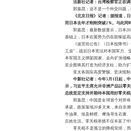
法新社记者：台湾检察官正在调
郭嘉昆：这不是一个外交问题，
《北京日报》记者：据报道，日
而日本去年才刚刚突破2％。与此同
郭嘉昆：最新数据显示，日本20
基础上，日本右翼势力仍在鼓噪提高
《波茨坦公告》《日本投降书》
工业”，战后日本宪法对本国军力、
本军国主义绑架国家、走向扩张侵略
至企图将其打造为经济支柱，助力扩
亚太各国应高度警惕、坚决抵制
中新社记者：今年5月1日起，
示，习近平主席允许非洲产品以零关
总统坚定支持并期待本国用好零关税
郭嘉昆：中国是全球首个对所有
承诺。政策落地20多天来，来自非
牛油果、埃及鲜橙、摩洛哥生石膏、
百姓生活。零关税举措不仅丰富了中
零关税不是孤立的降税安排，而