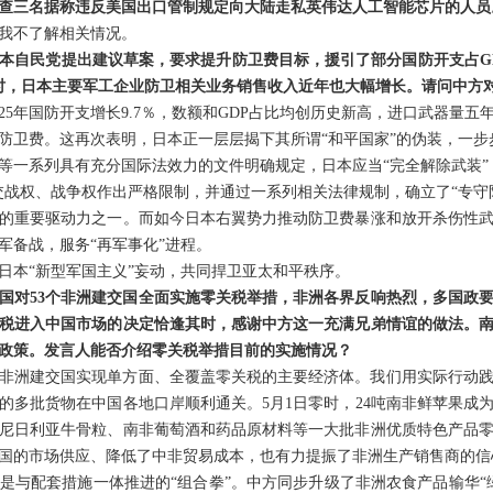
查三名据称违反美国出口管制规定向大陆走私英伟达人工智能芯片的人员
我不了解相关情况。
本自民党提出建议草案，要求提升防卫费目标，援引了部分国防开支占GDP
时，日本主要军工企业防卫相关业务销售收入近年也大幅增长。请问中方
25年国防开支增长9.7％，数额和GDP占比均创历史新高，进口武器量五年
防卫费。这再次表明，日本正一层层揭下其所谓“和平国家”的伪装，一步
等一系列具有充分国际法效力的文件明确规定，日本应当“完全解除武装”
交战权、战争权作出严格限制，并通过一系列相关法律规制，确立了“专守
的重要驱动力之一。而如今日本右翼势力推动防卫费暴涨和放开杀伤性
军备战，服务“再军事化”进程。
日本“新型军国主义”妄动，共同捍卫亚太和平秩序。
中国对53个非洲建交国全面实施零关税举措，非洲各界反响热烈，多国政
税进入中国市场的决定恰逢其时，感谢中方这一充满兄弟情谊的做法。
政策。发言人能否介绍零关税举措目前的实施情况？
非洲建交国实现单方面、全覆盖零关税的主要经济体。我们用实际行动
洲的多批货物在中国各地口岸顺利通关。5月1日零时，24吨南非鲜苹果成
尼日利亚牛骨粒、南非葡萄酒和药品原材料等一大批非洲优质特色产品
国的市场供应、降低了中非贸易成本，也有力提振了非洲生产销售商的信
是与配套措施一体推进的“组合拳”。中方同步升级了非洲农食产品输华“