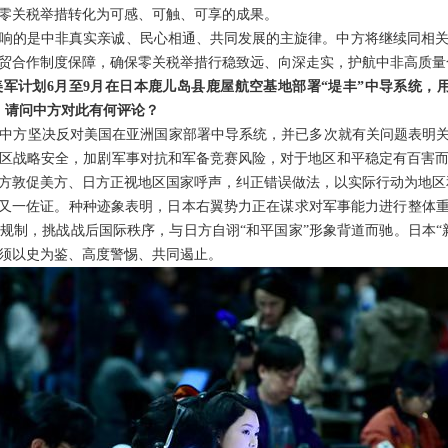
零关税举措转化为可感、可触、可享的成果。
响的是中非真实亲诚、民心相通、共同发展的主旋律。中方将继续同相
贸合作制度保障，确保零关税举措行稳致远、向深走实，护航中非高质量
军计划6月至9月在日本鹿儿岛县鹿屋航空基地部署“堤丰”中导系统，
。请问中方对此有何评论？
中方坚决反对美国在亚洲国家部署中导系统，并已多次就有关问题表明关
区战略安全，加剧军事对抗和军备竞赛风险，对于地区和平稳定有百害
方敦促美方、日方正视地区国家呼声，纠正错误做法，以实际行动为地区
的又一佐证。种种迹象表明，日本右翼势力正在谋求对军事能力进行整体重
规制，挑战战后国际秩序，与日方自诩“和平国家”形象背道而驰。日本“
须以史为鉴、高度警惕、共同遏止。