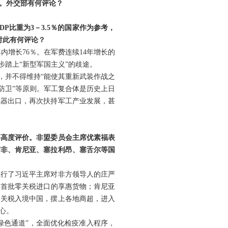
。外交部有何评论？
比重为3－3.5％的国家作为参考，
对此有何评论？
内增长76％。在军费连续14年增长的
步踏上“新型军国主义”的歧途。
，并不得维持“能使其重新武装作战之
防卫”等原则。军工复合体是历史上日
武器出口，再次扶持军工产业发展，甚
要高度评价。非盟委员会主席优素福表
南非、肯尼亚、塞拉利昂、塞舌尔等国
践行了习近平主席对非方领导人的庄严
为首批零关税进口的享惠货物；肯尼亚
零关税入境中国，摆上各地商超，进入
心。
绿色通道”，全面优化检疫准入程序，