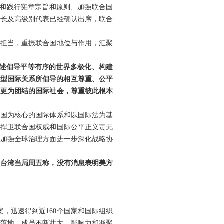
守和践行宪章宗旨和原则、加强联合国
外长及高级别代表已经确认出席，联合
与担当，重振联合国地位与作用，汇聚
阐述倡导平等有序的世界多极化、构建
新型国际关系所倡导的相互尊重、公平
设更为团结的国际社会，尊重彼此根本
合国为核心的国际体系和以国际法为基
手捍卫联合国权威和国际公平正义责无
、加强全球治理方面进一步深化战略协
。台湾当局周五称，没有消息表明美方
，迅速得到近160个国家和国际组织
继落地，成员不断壮大，影响力和凝聚