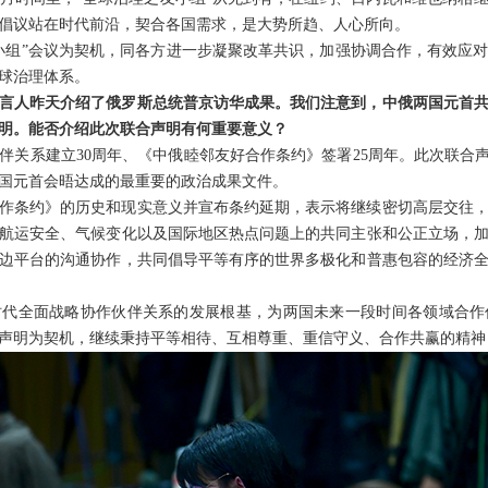
倡议站在时代前沿，契合各国需求，是大势所趋、人心所向。
小组”会议为契机，同各方进一步凝聚改革共识，加强协调合作，有效应
球治理体系。
言人昨天介绍了俄罗斯总统普京访华成果。我们注意到，中俄两国元首
明。能否介绍此次联合声明有何重要意义？
伴关系建立30周年、《中俄睦邻友好合作条约》签署25周年。此次联合声
国元首会晤达成的最重要的政治成果文件。
作条约》的历史和现实意义并宣布条约延期，表示将继续密切高层交往
航运安全、气候变化以及国际地区热点问题上的共同主张和公正立场，
边平台的沟通协作，共同倡导平等有序的世界多极化和普惠包容的经济
时代全面战略协作伙伴关系的发展根基，为两国未来一段时间各领域合作
声明为契机，继续秉持平等相待、互相尊重、重信守义、合作共赢的精神