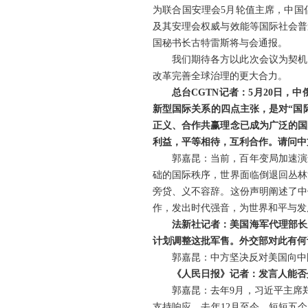
为联合国安理会5月轮值主席，中国
及其安理会权威与效能等国际社会普
国秘书长古特雷斯将与会通报。
我们期待各方以此次会议为契机
改革完善全球治理的更大合力。
总台CGTN记者：5月20日
新型国际关系的四点主张，是对“国
正义、合作共赢理念已成为广泛的国
利益，平等相待，互利合作。请问中
郭嘉昆：当前，百年变局加速演
础的国际秩序，世界面临倒退回丛林
旁贷、义不容辞。这份声明阐述了中
作，发出时代强音，为世界和平与发
法新社记者：美国海军代理部长
计划调整这批军售。外交部对此有何
郭嘉昆：中方坚决反对美国向中
《人民日报》记者：发言人能否
郭嘉昆：去年9月，习近平主席
支持响应。去年12月至今，短短五