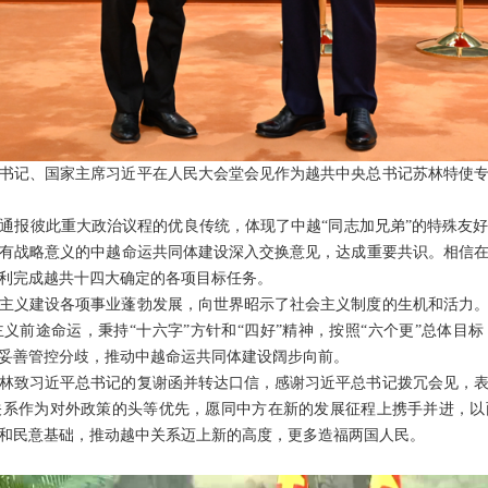
中央总书记、国家主席习近平在人民大会堂会见作为越共中央总书记苏林特使
通报彼此重大政治议程的优良传统，体现了中越“同志加兄弟”的特殊友
有战略意义的中越命运共同体建设深入交换意见，达成重要共识。相信
利完成越共十四大确定的各项目标任务。
主义建设各项事业蓬勃发展，向世界昭示了社会主义制度的生机和活力
义前途命运，秉持“十六字”方针和“四好”精神，按照“六个更”总体目
妥善管控分歧，推动中越命运共同体建设阔步向前。
林致习近平总书记的复谢函并转达口信，感谢习近平总书记拨冗会见，
关系作为对外政策的头等优先，愿同中方在新的发展征程上携手并进，以
和民意基础，推动越中关系迈上新的高度，更多造福两国人民。