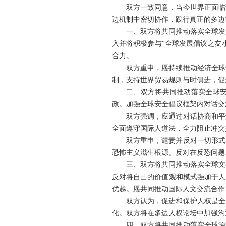
双方一致同意，当今世界正面临
边机制中密切协作，践行真正的多边
一、双方将共同推动落实全球发
入并将积极参与“全球发展倡议之友
合力。
双方重申，愿持续推动经济全球
制，支持世界贸易规则与时俱进，促
二、双方将共同推动落实全球
政。加强全球安全倡议框架内对话交
双方强调，应通过对话协商和平
全面遵守国际人道法，全力阻止冲突
双方重申，谴责并反对一切形式
恐怖主义滋生根源。反对在反恐问题
三、双方将共同推动落实全球文
反对将自己的价值观和模式强加于人
优越。愿共同推动国际人文交流合作
双方认为，促进和保护人权是全
化。双方将在多边人权论坛中加强沟
四、双方将共同推动落实全球治