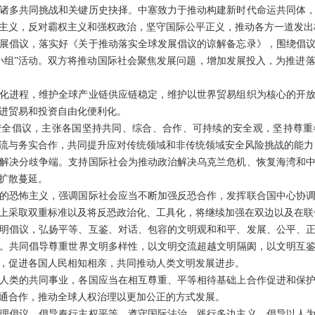
诸多共同挑战和关键历史抉择。中塞致力于推动构建新时代命运共同体
主义，反对霸权主义和强权政治，坚守国际公平正义，推动各方一道发出
展倡议，落实好《关于推动落实全球发展倡议的谅解备忘录》，围绕倡
小组”活动。双方将推动国际社会聚焦发展问题，增加发展投入，为推进落实
化进程，维护全球产业链供应链稳定，维护以世界贸易组织为核心的开
进贸易和投资自由化便利化。
安全倡议，主张各国坚持共同、综合、合作、可持续的安全观，坚持尊重
流与务实合作，共同提升应对传统领域和非传统领域安全风险挑战的能力
解决分歧争端。支持国际社会为推动政治解决乌克兰危机、恢复海湾和
扩散蔓延。
的恐怖主义，强调国际社会应当不断加强反恐合作，发挥联合国中心协
上采取双重标准以及将反恐政治化、工具化，将继续加强在双边以及在联
明倡议，弘扬平等、互鉴、对话、包容的文明观和和平、发展、公平、
。共同倡导尊重世界文明多样性，以文明交流超越文明隔阂，以文明互
，促进各国人民相知相亲，共同推动人类文明发展进步。
人类的共同事业，各国应当在相互尊重、平等相待基础上合作促进和保
通合作，推动全球人权治理以更加公正的方式发展。
理倡议，倡导奉行主权平等、遵守国际法治、践行多边主义、倡导以人