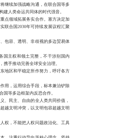
，将继续加强战略沟通，在联合国等多
构建人类命运共同体的时代强音。
议重点领域拓展务实合作。塞方决定加
联合国2030年可持续发展议程汇聚
放、包容、透明、非歧视的多边贸易体
各国主权和领土完整，不干涉别国内
，携手推动完善全球安全治理。
中东地区和平稳定所作努力，呼吁各方
调作用，运用综合手段，标本兼治铲除
合国等多边框架内反恐合作。
正义、民主、自由的全人类共同价值，
鉴超越文明冲突，以文明包容超越文明
护人权，不能把人权问题政治化、工具
为本、注重行动导向等核心理念，坚持