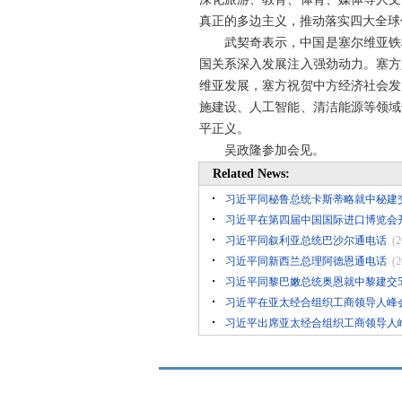
真正的多边主义，推动落实四大全球
武契奇表示，中国是塞尔维亚铁
国关系深入发展注入强劲动力。塞方
维亚发展，塞方祝贺中方经济社会发
施建设、人工智能、清洁能源等领域
平正义。
吴政隆参加会见。
Related News:
习近平同秘鲁总统卡斯蒂略就中秘建交
习近平在第四届中国国际进口博览会
习近平同叙利亚总统巴沙尔通电话
(2
习近平同新西兰总理阿德恩通电话
(2
习近平同黎巴嫩总统奥恩就中黎建交5
习近平在亚太经合组织工商领导人峰
习近平出席亚太经合组织工商领导人