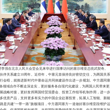
院总理李强在北京人民大会堂会见来华进行国事访问的塞尔维亚总统武契奇。
伙伴关系建立10周年。近些年，中塞元首保持良好密切交往，为两国关
行会晤，就推进新时代中塞命运共同体建设作出进一步规划。中方愿同
各领域合作不断走深走实，更好服务各自现代化建设，为两国人民带来更
展战略对接，更好发挥两国经贸混委会、投资工作组等机制作用，进一
多优质产品，支持更多有实力的中国企业赴塞投资，拓展人工智能、新
路是共建“一带一路”旗舰项目，中方愿同塞方一道做好塞尔维亚段维护
合作，促进国民相知相亲。当前国际形势持续复杂演变，中方愿同塞方