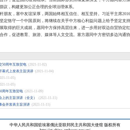
倡议，构建更加公正合理的全球治理体系。
杆朋友，塞中友谊深厚，两国始终相互信任、相互坚持。习近平主席201
坚定恪守一个中国原则，将继续在关乎中方核心利益问题上给予坚定支
展取得的巨大成就，愿同中方保持高层往来，进一步用好双边自贸协定
合作，促进教育、旅游、媒体等人文交流。塞方愿同中方密切多边沟通
50周年互致贺电
(2021-11-02)
开幕式上发表主旨演讲
(2021-11-04)
021-11-05)
021-11-05)
0周年互致贺电
(2021-11-09)
会上的主旨演讲（全文）
(2021-11-11)
峰会并发表主旨演讲
(2021-11-11)
中华人民共和国驻埃塞俄比亚联邦民主共和国大使馆 版权所有