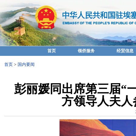
首页
领侨服务
经贸信息
首页
>
国内要闻
彭丽媛同出席第三届“
方领导人夫人