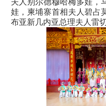
夫人别尔德穆哈梅多娃，
娃，柬埔寨首相夫人碧占
布亚新几内亚总理夫人雷