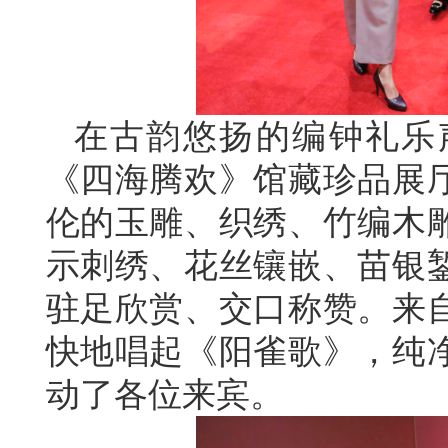
在古韵悠扬的编钟礼乐
《四海腾欢》馆藏珍品展
伦的玉雕、织绣、竹编木
示刺绣、花丝镶嵌、苗银
驻足欣赏、交口称赞。来
快地唱起《阳雀歌》，纯
动了各位来宾。