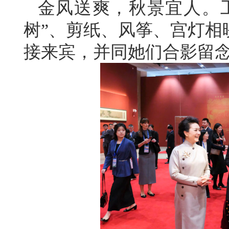
金风送爽，秋景宜人。
树”、剪纸、风筝、宫灯相
接来宾，并同她们合影留