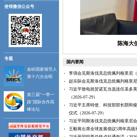
使馆微信公众号
陈海大
专题
国内要闻
金砖国家领导人
李强会见斯洛伐克总统佩列格里尼（202
第十六次会晤
赵乐际会见斯洛伐克总统佩列格里尼（20
习近平致电祝贺诺瓦当选连任圣多
第三届“一带一
（2026-07-29）
路”国际合作高
习近平主席特使、科技部部长阴和
峰论坛
仪式（2026-07-29）
习近平同斯洛伐克总统佩列格里尼会谈（2
王毅将出席全球发展倡议5周年高级别会议
习近平同巴西总统卢拉通电话（2026-0