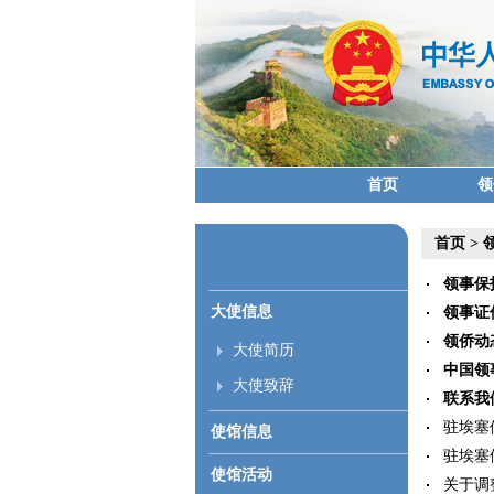
首页
领
首页
>
领事保
大使信息
领事证
领侨动
大使简历
中国领
大使致辞
联系我
驻埃塞俄
使馆信息
驻埃塞俄
使馆活动
关于调