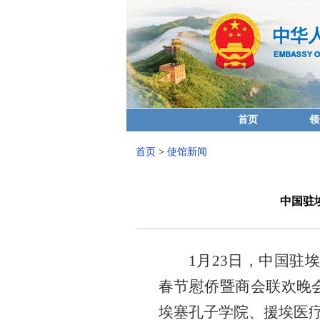
首页
领
首页
>
使馆新闻
中国驻
1月23日，中国驻
春节慰侨暨商会联欢晚
埃塞孔子学院、援埃医疗