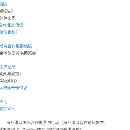
倡议
望报告》
伙伴关系
际合作北京倡议
治理倡议》
经贸合作框架倡议
办全球数字贸易博览会
主席总结
成效与展望》
高级原则》
国际智库合作倡议
声明
会北京宣言
——海丝港口国际合作愿景与行动（海丝港口合作论坛发布）
续发展倡议（“一带一路”可持续城市联盟发布）