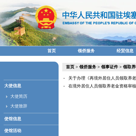
首页
领侨服务
经贸信息
首页
>
领侨服务
>
领事证件
>
领取养
关于办理《再境外居住人员领取养老金资
大使信息
在境外居住人员领取养老金资格审核表（2
大使简历
大使致辞
使馆信息
使馆活动