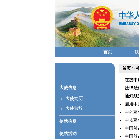
首页
领
首页
>
在线申
大使信息
法律法
通知须
大使简历
启用中国
大使致辞
中外互免
中埃互免
使馆信息
中国签证
使馆活动
中国签证