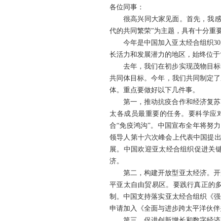
各位同事：
很高兴同大家见面。首先，我感
代的共同繁荣”为主题，具有十分重
今年是中国加入亚太经合组织3
长活力和发展潜力的地区，始终位于
去年，我们在初步实现茂物目标
共同体目标。今年，我们共同制定了
体。重点要做好以下几件事。
第一，推动抗疫合作和经济复苏
太各成员最重要的任务。要科学应
合“免疫鸿沟”。中国宣布全年将努力
领导人第十六次峰会上代表中国提出
展。中国欢迎亚太经合组织促进关键
济。
第二，构建开放型亚太经济。开
平亚太自由贸易区。要践行真正的
制。中国支持落实亚太经合组织《强
申请加入《全面与进步跨太平洋伙伴
第三，促进创新增长和数字经济