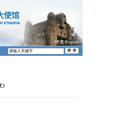
English
中文
文）