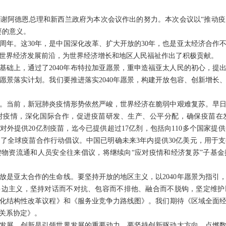
谢阿德恩总理和新西兰政府为本次会议作出的努力。本次会议以“推动
要的意义。
0周年。这30年，是中国深化改革、扩大开放的30年，也是亚太经济合作
世界经济发展前沿，为世界经济增长和地区人民福祉作出了积极贡献。
基础上，通过了2040年布特拉加亚愿景，重申造福亚太人民的初心，提
愿景落实计划。我们要推进落实2040年愿景，构建开放包容、创新增长
。当前，新冠肺炎疫情形势依然严峻，世界经济在脆弱中艰难复苏。早
对疫情，深化国际合作，促进疫苗研发、生产、公平分配，确保疫苗在
对外提供20亿剂疫苗，迄今已提供超过17亿剂，包括向110多个国家
了全球疫苗合作行动倡议。中国已明确未来3年内提供30亿美元，用于
物资流通和人员安全往来倡议，将继续向“应对疫情和经济复苏”子基
放是亚太合作的生命线。要坚持开放的地区主义，以2040年愿景为指引
多边主义，坚持对话而不对抗、包容而不排他、融合而不脱钩，坚定维护
化结构性改革议程》和《服务业竞争力路线图》。我们期待《区域全面
关系协定》。
发展。创新是引领世界发展的重要动力。要坚持创新驱动大方向，点燃