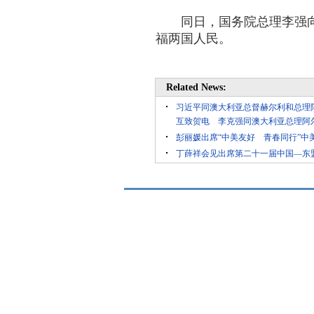
同日，国务院总理李强
福两国人民。
Related News:
习近平同澳大利亚总督赫尔利和总理
互致贺电 李克强同澳大利亚总理阿
彭丽媛出席“中美友好 青春同行”中
丁薛祥会见出席第二十一届中国—东