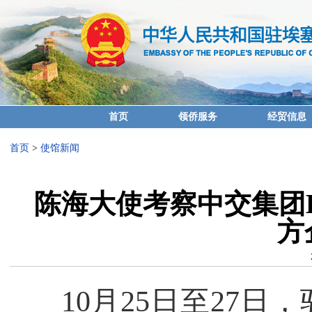
首页
领侨服务
经贸信息
首页
>
使馆新闻
陈海大使考察中交集团B
方
10月25日至27