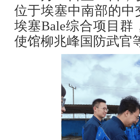
位于埃塞中南部的中
埃塞Bale综合项目
使馆柳兆峰国防武官