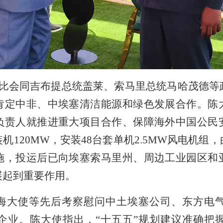
比会同吉布提总统盖莱、索马里总统马哈茂德等
肯定中非、中埃塞清洁能源和绿色发展合作。陈
负责人就推进重大项目合作、保障海外中国公民
机120MW，安装48台套单机2.5MW风电机组
施，投运后已向埃塞索马里州、周边工业园区和
展起到重要作用。
海大使等先后考察慰问中土埃塞公司、东方电
企业。陈大使指出，“十五五”规划建议准确把